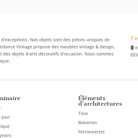
Co
s d’exceptions. Nos objets sont des
pièces uniques de
ndance Vintage propose des
meubles vintage & design,
+
et des objets d’arts décoratifs d’occasion. Nous sommes
ique.
minaire
Éléments
d’architectures
s
Tous
-jour
Boiseries
lique
Ferronneries
eoirs