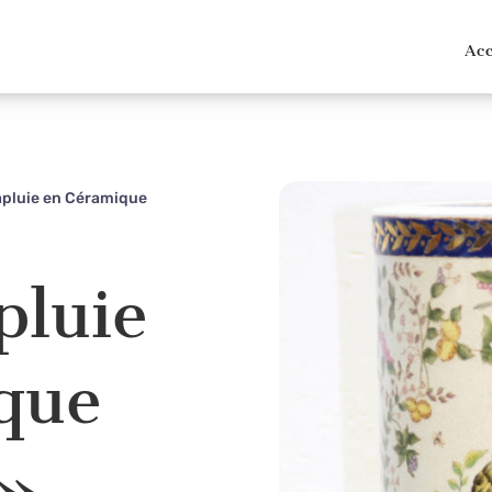
Acc
apluie en Céramique
pluie
que
»