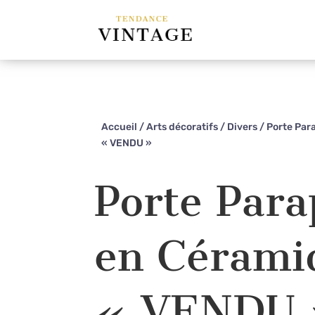
Accueil
/
Arts décoratifs
/
Divers
/ Porte Par
« VENDU »
Porte Para
en Cérami
« VENDU 