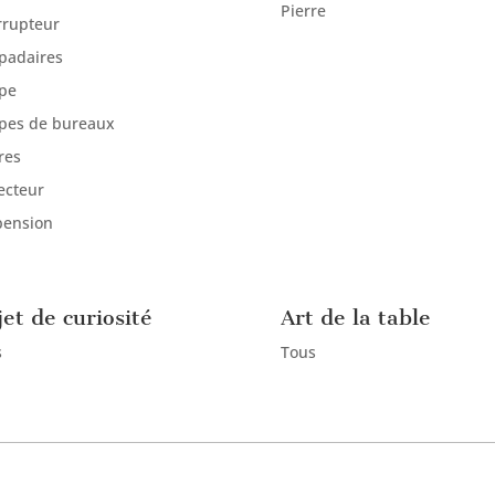
Pierre
rrupteur
padaires
pe
pes de bureaux
res
ecteur
pension
et de curiosité
Art de la table
s
Tous